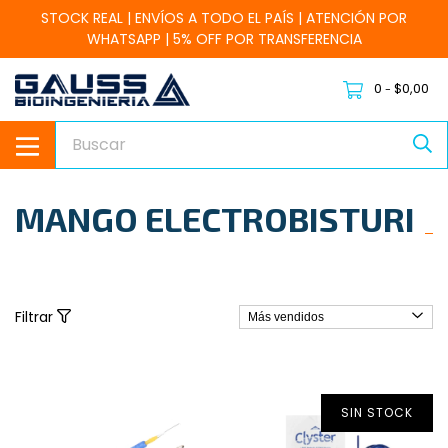
STOCK REAL | ENVÍOS A TODO EL PAÍS | ATENCIÓN POR
WHATSAPP | 5% OFF POR TRANSFERENCIA
0
$0,00
-
MANGO ELECTROBISTURI
Filtrar
SIN STOCK