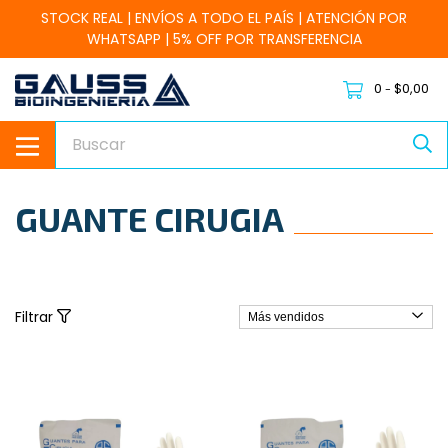
STOCK REAL | ENVÍOS A TODO EL PAÍS | ATENCIÓN POR
WHATSAPP | 5% OFF POR TRANSFERENCIA
0
$0,00
-
GUANTE CIRUGIA
Filtrar