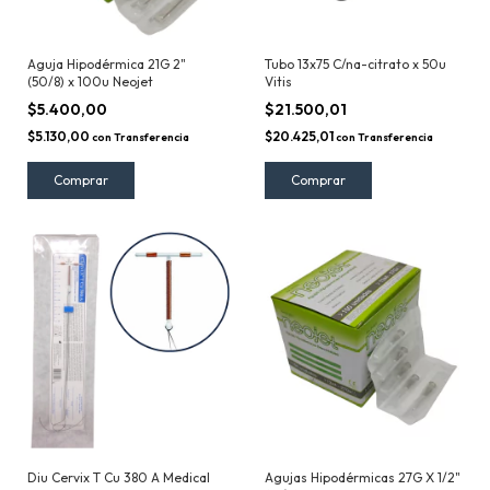
Aguja Hipodérmica 21G 2"
Tubo 13x75 C/na-citrato x 50u
(50/8) x 100u Neojet
Vitis
$5.400,00
$21.500,01
$5.130,00
$20.425,01
con
Transferencia
con
Transferencia
Diu Cervix T Cu 380 A Medical
Agujas Hipodérmicas 27G X 1/2"