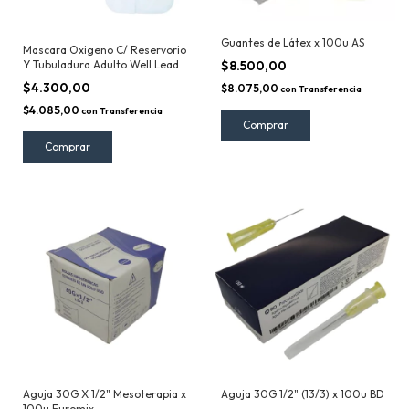
Guantes de Látex x 100u AS
Mascara Oxigeno C/ Reservorio
Y Tubuladura Adulto Well Lead
$8.500,00
$4.300,00
$8.075,00
con
Transferencia
$4.085,00
con
Transferencia
Comprar
Aguja 30G X 1/2" Mesoterapia x
Aguja 30G 1/2" (13/3) x 100u BD
100u Euromix