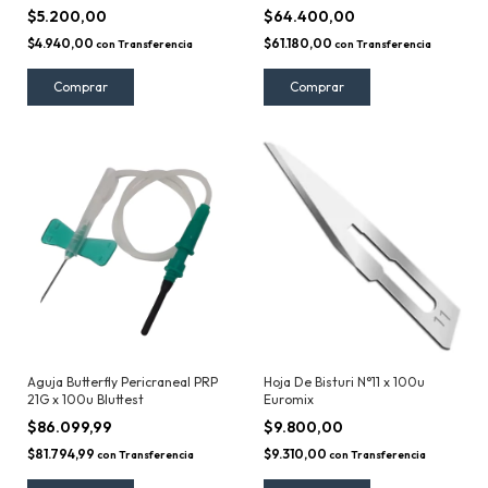
Redondo Con Hebra De 70cm
Ceade
$5.200,00
$64.400,00
Able
$4.940,00
$61.180,00
con
Transferencia
con
Transferencia
Aguja Butterfly Pericraneal PRP
Hoja De Bisturi N°11 x 100u
21G x 100u Bluttest
Euromix
$86.099,99
$9.800,00
$81.794,99
$9.310,00
con
Transferencia
con
Transferencia