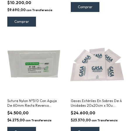
$10.200,00
$9.690,00
con
Transferencia
Sutura Nylon N°3/0 Con Aguja
Gasas Estériles En Sobres De 4
De 60mm Recta Reverso
Unidades 20x20cm x 50u
Cortante Con Hebra De 75cm
Ceade
$4.500,00
$24.600,00
Able
$4.275,00
$23.370,00
con
Transferencia
con
Transferencia