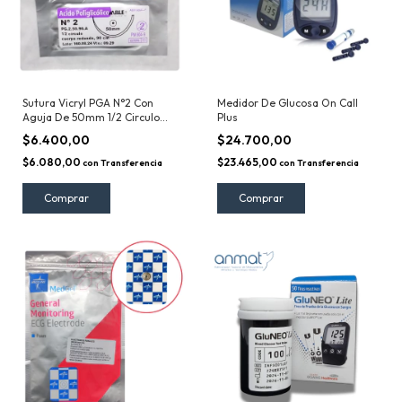
Sutura Vicryl PGA N°2 Con
Medidor De Glucosa On Call
Aguja De 50mm 1/2 Circulo
Plus
Redondo Con Hebra De 90cm
$6.400,00
$24.700,00
Able
$6.080,00
$23.465,00
con
Transferencia
con
Transferencia