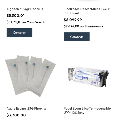
Algodón 500gr Doncella
Electrodos Descartables ECG x
50u Dexal
$5.300,01
$8.099,99
$5.035,01
con
Transferencia
$7.694,99
con
Transferencia
Aguja Espinal 23G Phoenix
Papel Ecográfico Termosensible
UPP-110S Sony
$3.700,00