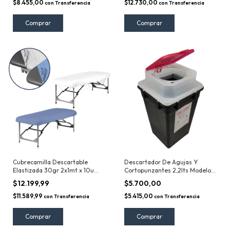
$8.455,00
$12.730,00
con
Transferencia
con
Transferencia
Cubrecamilla Descartable
Descartador De Agujas Y
Elastizada 30gr 2x1mt x 10u
Cortopunzantes 2,2lts Modelo
Clothier
E-2
$12.199,99
$5.700,00
$11.589,99
$5.415,00
con
Transferencia
con
Transferencia