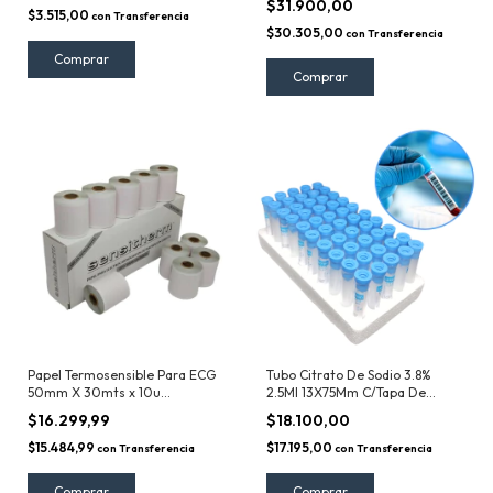
$31.900,00
$3.515,00
con
Transferencia
$30.305,00
con
Transferencia
Papel Termosensible Para ECG
Tubo Citrato De Sodio 3.8%
50mm X 30mts x 10u
2.5Ml 13X75Mm C/Tapa De
Sensitherm
Goma x50u Tecnon
$16.299,99
$18.100,00
$15.484,99
$17.195,00
con
Transferencia
con
Transferencia