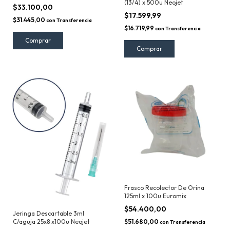
(13/4) x 500u Neojet
$33.100,00
$17.599,99
$31.445,00
con
Transferencia
$16.719,99
con
Transferencia
Frasco Recolector De Orina
125ml x 100u Euromix
$54.400,00
Jeringa Descartable 3ml
C/aguja 25x8 x100u Neojet
$51.680,00
con
Transferencia