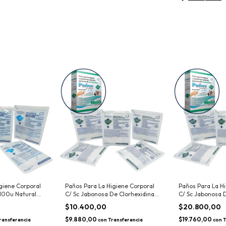
giene Corporal
Paños Para La Higiene Corporal
Paños Para La H
100u Natural
C/ Sc Jabonosa De Clorhexidina
C/ Sc Jabonosa 
x50u Natural Touch
x100u Natural T
$10.400,00
$20.800,00
$9.880,00
$19.760,00
ransferencia
con
Transferencia
con
T