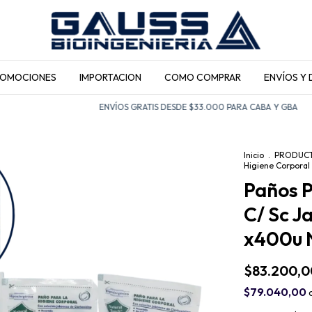
ROMOCIONES
IMPORTACION
COMO COMPRAR
ENVÍOS Y
ENVÍOS GRATIS DESDE $33.000 PARA CABA Y GBA
EN
Inicio
.
PRODUC
Higiene Corporal
Paños P
C/ Sc J
x400u 
$83.200,0
$79.040,00