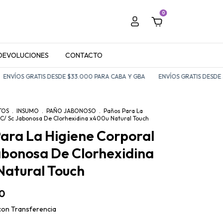
0
 DEVOLUCIONES
CONTACTO
VÍOS GRATIS DESDE $33.000 PARA CABA Y GBA
ENVÍOS GRATIS DESDE $3
TOS
.
INSUMO
.
PAÑO JABONOSO
.
Paños Para La
 C/ Sc Jabonosa De Clorhexidina x400u Natural Touch
ara La Higiene Corporal
abonosa De Clorhexidina
Natural Touch
0
con
Transferencia