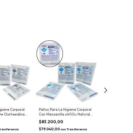
igiene Corporal
Paños Para La Higiene Corporal
Paños Para La H
De Clorhexidina
Con Manzanilla x400u Natural
Con Manzanilla 
ouch
Touch
Touch
$83.200,00
$10.400,00
$79.040,00
$9.880,00
ransferencia
con
Transferencia
con
T