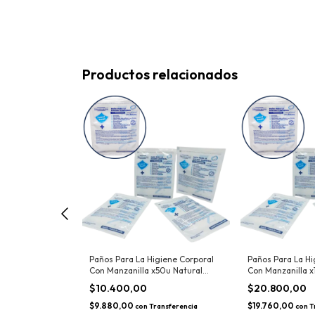
Productos relacionados
giene Corporal
Paños Para La Higiene Corporal
Paños Para La Hi
x400u Natural
Con Manzanilla x50u Natural
Con Manzanilla x
Touch
Touch
$10.400,00
$20.800,00
$9.880,00
$19.760,00
Transferencia
con
Transferencia
con
T