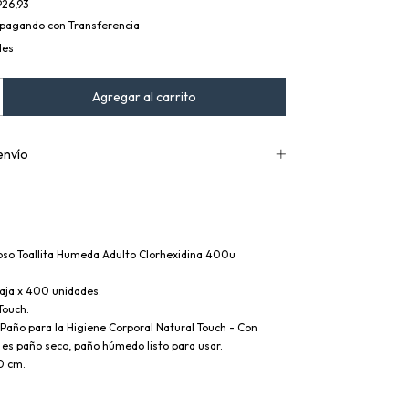
926,93
pagando con Transferencia
les
envío
oso Toallita Humeda Adulto Clorhexidina 400u
Caja x 400 unidades.
Touch.
 Paño para la Higiene Corporal Natural Touch - Con
 es paño seco, paño húmedo listo para usar.
0 cm.