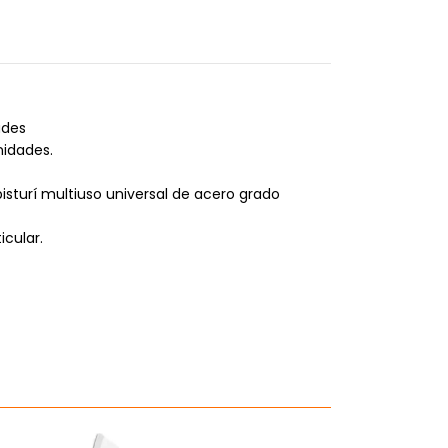
ades
nidades.
bisturí multiuso universal de acero grado
icular.