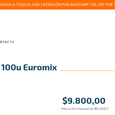
 ENVÍOS A TODO EL PAÍS | ATENCIÓN POR WHATSAPP | 5% OFF POR 
NTACTO
 x 100u Euromix
$9.800,00
Precio sin impuestos
$8.099,17