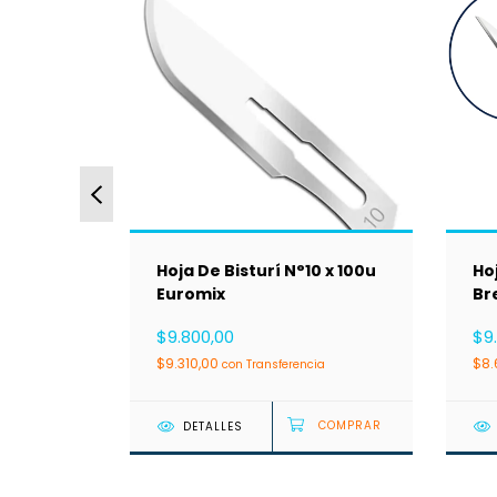
2 x100u
Hoja De Bisturí N°10 x 100u
Hoj
Euromix
Br
$9.800,00
$9.
$9.310,00
$8.
cia
con
Transferencia
DETALLES