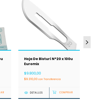
0u
Hoja De Bisturí N°20 x 100u
Hoja De 
Euromix
Bremen
$9.800,00
$9.100,0
$9.310,00
$8.645,0
con
Transferencia
DETALLES
DETAL